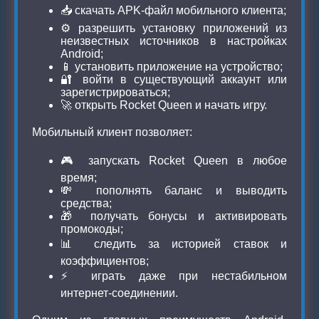
📥 скачать APK-файл мобильного клиента;
⚙️ разрешить установку приложений из
неизвестных источников в настройках
Android;
📱 установить приложение на устройство;
🔐 войти в существующий аккаунт или
зарегистрироваться;
🚀 открыть Rocket Queen и начать игру.
Мобильный клиент позволяет:
🎮 запускать Rocket Queen в любое
время;
💸 пополнять баланс и выводить
средства;
🎁 получать бонусы и активировать
промокоды;
📊 следить за историей ставок и
коэффициентов;
⚡ играть даже при нестабильном
интернет-соединении.