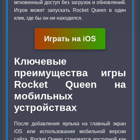
мгновенный доступ без загрузок и обновлений.
Игрок может запускать Rocket Queen в один
клик, где бы он ни находился.
Играть на iOS
Ключевые
преимущества игры
Rocket Queen на
мобильных
устройствах
После добавления ярлыка на главный экран
iOS или использования мобильной версии
сайта, Rocket Queen становится доступной как