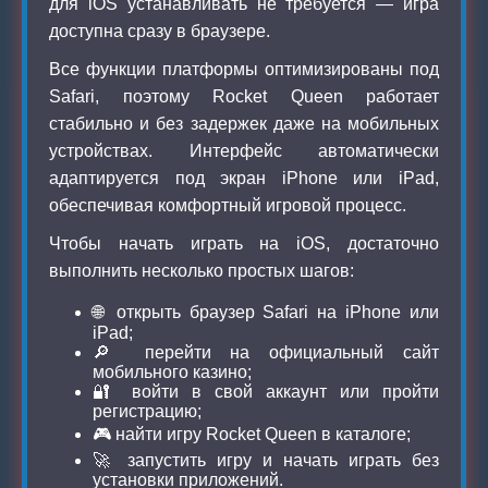
для iOS устанавливать не требуется — игра
доступна сразу в браузере.
Все функции платформы оптимизированы под
Safari, поэтому Rocket Queen работает
стабильно и без задержек даже на мобильных
устройствах. Интерфейс автоматически
адаптируется под экран iPhone или iPad,
обеспечивая комфортный игровой процесс.
Чтобы начать играть на iOS, достаточно
выполнить несколько простых шагов:
🌐 открыть браузер Safari на iPhone или
iPad;
🔎 перейти на официальный сайт
мобильного казино;
🔐 войти в свой аккаунт или пройти
регистрацию;
🎮 найти игру Rocket Queen в каталоге;
🚀 запустить игру и начать играть без
установки приложений.