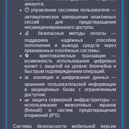
аккаунта;
⏱️ управление сессиями пользователя —
автоматическое завершение неактивных
сессий для предотвращения
несанкционированного доступа;
💰 безопасные методы оплаты —
поддержка надёжных способов
пополнения и вывода средств через
проверенные платёжные системы;
🔄 криптовалютные транзакции —
возможность использования цифровых
валют с защитой на уровне блокчейна и
быстрым подтверждением операций;
📊 изоляция и шифрование данных —
хранение пользовательской информации
в защищённых базах с ограниченным
доступом;
🧱 защита серверной инфраструктуры —
использование межсетевых экранов
(firewall) и систем предотвращения
вторжений (IPS).
Cистема безопасности мобильной версии