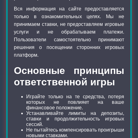
Вся информация на сайте предоставляется
только в ознакомительных целях. Мы не
принимаем ставки, не предоставляем игровые
услуги и не обрабатываем платежи.
Пользователи самостоятельно принимают
решения о посещении сторонних игровых
платформ.
Основные принципы
ответственной игры
Играйте только на те средства, потеря
которых не повлияет на ваше
финансовое положение.
Устанавливайте лимиты на депозиты,
ставки и продолжительность игровых
сессий.
Не пытайтесь компенсировать проигрыши
новыми ставками.