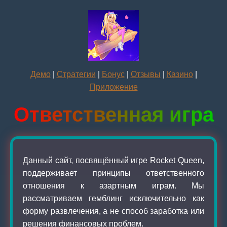
Демо
|
Стратегии
|
Бонус
|
Отзывы
|
Казино
|
Приложение
Ответственная игра
Данный сайт, посвящённый игре Rocket Queen,
поддерживает принципы ответственного
отношения к азартным играм. Мы
рассматриваем гемблинг исключительно как
форму развлечения, а не способ заработка или
решения финансовых проблем.