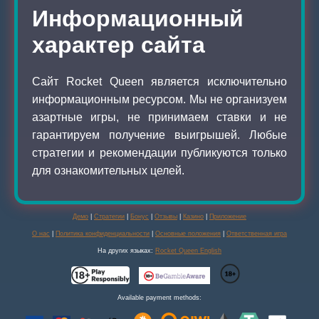
Информационный
характер сайта
Сайт Rocket Queen является исключительно
информационным ресурсом. Мы не организуем
азартные игры, не принимаем ставки и не
гарантируем получение выигрышей. Любые
стратегии и рекомендации публикуются только
для ознакомительных целей.
Демо
|
Стратегии
|
Бонус
|
Отзывы
|
Казино
|
Приложение
О нас
|
Политика конфиденциальности
|
Основные положения
|
Ответственная игра
На других языках:
Rocket Queen English
Available payment methods: