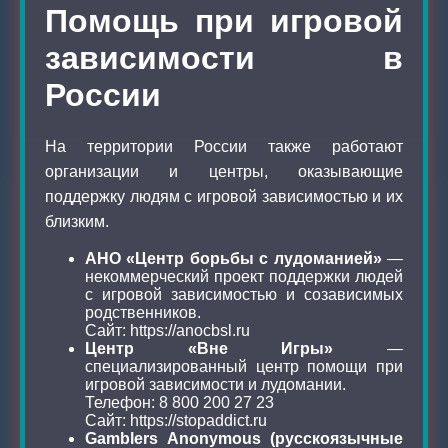
Помощь при игровой
зависимости в
России
На территории России также работают
организации и центры, оказывающие
поддержку людям с игровой зависимостью и их
близким.
АНО «Центр борьбы с лудоманией»
—
некоммерческий проект поддержки людей
с игровой зависимостью и созависимых
родственников.
Сайт: https://anocbsl.ru
Центр «Вне Игры»
—
специализированный центр помощи при
игровой зависимости и лудомании.
Телефон: 8 800 200 27 23
Сайт: https://stopaddict.ru
Gamblers Anonymous (русскоязычные