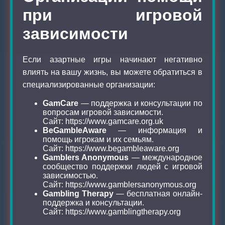
при игровой
зависимости
Если азартные игры начинают негативно
влиять на вашу жизнь, вы можете обратиться в
специализированные организации:
GamCare
— поддержка и консультации по
вопросам игровой зависимости.
Сайт: https://www.gamcare.org.uk
BeGambleAware
— информация и
помощь игрокам и их семьям.
Сайт: https://www.begambleaware.org
Gamblers Anonymous
— международное
сообщество поддержки людей с игровой
зависимостью.
Сайт: https://www.gamblersanonymous.org
Gambling Therapy
— бесплатная онлайн-
поддержка и консультации.
Сайт: https://www.gamblingtherapy.org